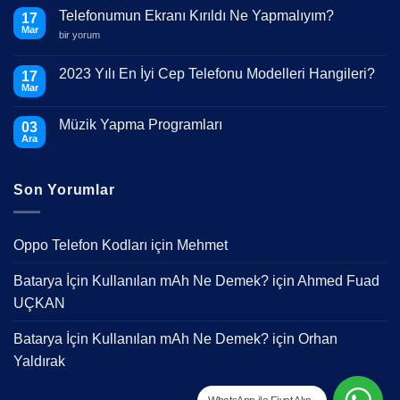
Telefonumun Ekranı Kırıldı Ne Yapmalıyım?
17
Mar
Telefonumun
bir yorum
Ekranı
Kırıldı
Ne
2023 Yılı En İyi Cep Telefonu Modelleri Hangileri?
17
Yapmalıyım?
Mar
için
Yorum
yok
2023
Müzik Yapma Programları
03
Yılı
En
Ara
Yorum
İyi
yok
Cep
Müzik
Telefonu
Yapma
Modelleri
Son Yorumlar
Programları
Hangileri?
Oppo Telefon Kodları
için
Mehmet
Batarya İçin Kullanılan mAh Ne Demek?
için
Ahmed Fuad
UÇKAN
Batarya İçin Kullanılan mAh Ne Demek?
için
Orhan
Yaldırak