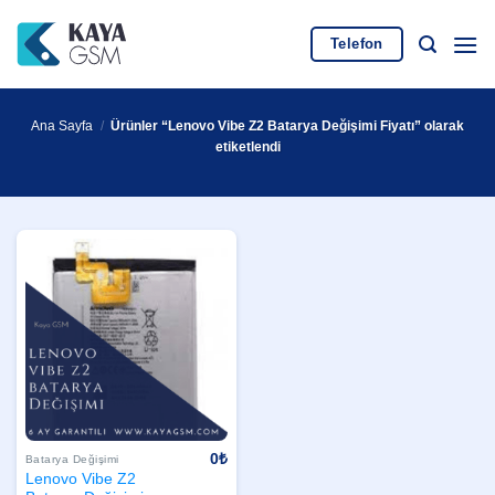
İçeriğe
atla
Telefon
Ana Sayfa
/
Ürünler “Lenovo Vibe Z2 Batarya Değişimi Fiyatı” olarak
etiketlendi
0
₺
Batarya Değişimi
Lenovo Vibe Z2