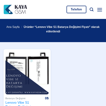
İçeriğe
atla
Telefon
Ana Sayfa
/
Ürünler “Lenovo Vibe S1 Batarya Değişimi Fiyatı” olarak
etiketlendi
0
₺
Batarya Değişimi
Lenovo Vibe S1