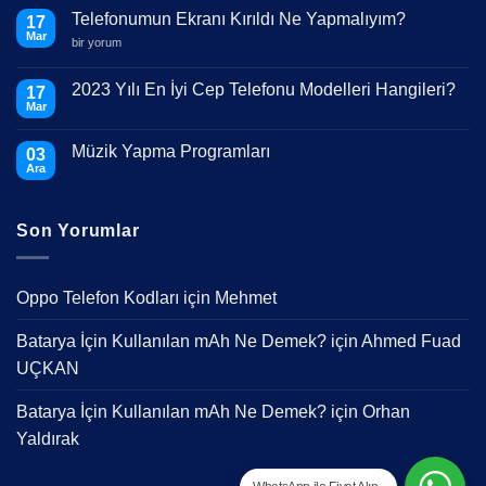
Telefonumun Ekranı Kırıldı Ne Yapmalıyım?
17
Mar
Telefonumun
bir yorum
Ekranı
Kırıldı
Ne
2023 Yılı En İyi Cep Telefonu Modelleri Hangileri?
17
Yapmalıyım?
Mar
için
Yorum
yok
2023
Müzik Yapma Programları
03
Yılı
En
Ara
Yorum
İyi
yok
Cep
Müzik
Telefonu
Yapma
Modelleri
Son Yorumlar
Programları
Hangileri?
Oppo Telefon Kodları
için
Mehmet
Batarya İçin Kullanılan mAh Ne Demek?
için
Ahmed Fuad
UÇKAN
Batarya İçin Kullanılan mAh Ne Demek?
için
Orhan
Yaldırak