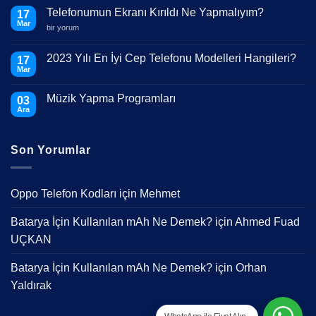
Telefonumun Ekranı Kırıldı Ne Yapmalıyım?
17
Mar
Telefonumun
bir yorum
Ekranı
Kırıldı
Ne
2023 Yılı En İyi Cep Telefonu Modelleri Hangileri?
17
Yapmalıyım?
Mar
için
Yorum
yok
2023
Müzik Yapma Programları
03
Yılı
En
Ara
Yorum
İyi
yok
Cep
Müzik
Telefonu
Yapma
Modelleri
Son Yorumlar
Programları
Hangileri?
Oppo Telefon Kodları
için
Mehmet
Batarya İçin Kullanılan mAh Ne Demek?
için
Ahmed Fuad
UÇKAN
Batarya İçin Kullanılan mAh Ne Demek?
için
Orhan
Yaldırak