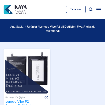
İçeriğe
atla
Telefon
Ana Sayfa
/
Ürünler “Lenovo Vibe P2 pil Değişimi Fiyatı” olarak
etiketlendi
0
₺
Batarya Değişimi
Lenovo Vibe P2