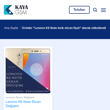
İçeriğe
atla
Telefon
Ana Sayfa
/
Ürünler “Lenovo K6 Note kırık ekran fiyat” olarak etiketlendi
Lenovo Ekran Değişimi
Lenovo K6 Note Ekran
Değişimi