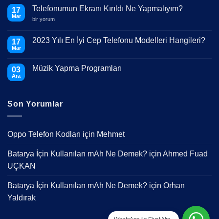
Telefonumun Ekranı Kırıldı Ne Yapmalıyım?
17
Mar
Telefonumun
bir yorum
Ekranı
Kırıldı
Ne
2023 Yılı En İyi Cep Telefonu Modelleri Hangileri?
17
Yapmalıyım?
Mar
için
Yorum
yok
2023
Müzik Yapma Programları
03
Yılı
En
Ara
Yorum
İyi
yok
Cep
Müzik
Telefonu
Yapma
Modelleri
Son Yorumlar
Programları
Hangileri?
Oppo Telefon Kodları
için
Mehmet
Batarya İçin Kullanılan mAh Ne Demek?
için
Ahmed Fuad
UÇKAN
Batarya İçin Kullanılan mAh Ne Demek?
için
Orhan
Yaldırak