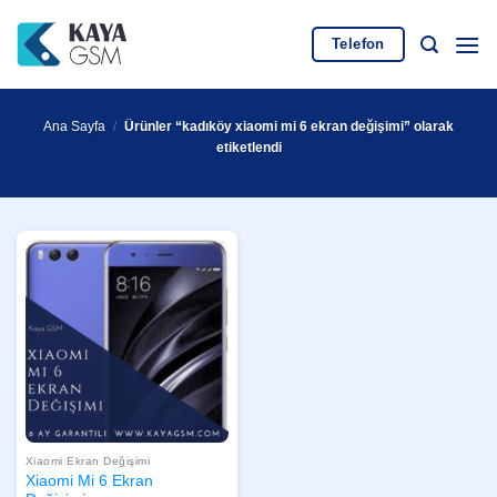
İçeriğe
atla
Telefon
Ana Sayfa
/
Ürünler “kadıköy xiaomi mi 6 ekran değişimi” olarak
etiketlendi
Xiaomi Ekran Değişimi
Xiaomi Mi 6 Ekran