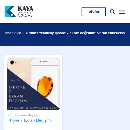
İçeriğe
atla
Telefon
Ana Sayfa
/
Ürünler “kadıköy iphone 7 ekran değişimi” olarak etiketlendi
IPhone Ekran Değişimi
iPhone 7 Ekran Değişimi