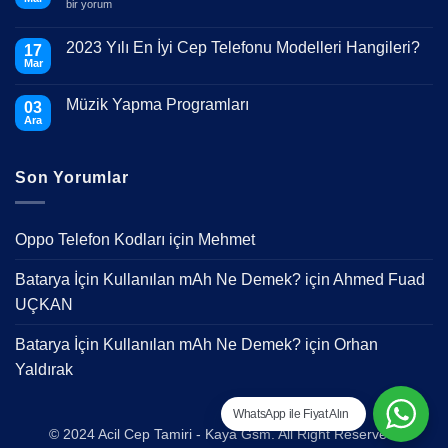
Telefonumun
bir yorum
Ekranı
Kırıldı
Ne
2023 Yılı En İyi Cep Telefonu Modelleri Hangileri?
17
Yapmalıyım?
Mar
için
Yorum
yok
2023
Müzik Yapma Programları
03
Yılı
En
Ara
Yorum
İyi
yok
Cep
Müzik
Telefonu
Yapma
Modelleri
Son Yorumlar
Programları
Hangileri?
Oppo Telefon Kodları
için
Mehmet
Batarya İçin Kullanılan mAh Ne Demek?
için
Ahmed Fuad
UÇKAN
Batarya İçin Kullanılan mAh Ne Demek?
için
Orhan
Yaldırak
WhatsApp ile Fiyat Alın
© 2024 Acil Cep Tamiri - Kaya Gsm. All Right Reserved.