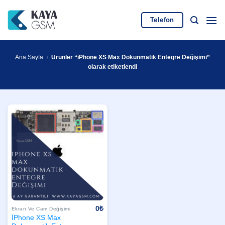
İçeriğe
atla
Telefon
Ana Sayfa
/
Ürünler “iPhone XS Max Dokunmatik Entegre Değişimi”
olarak etiketlendi
0
₺
Ekran Ve Cam Değişimi
İPhone XS Max