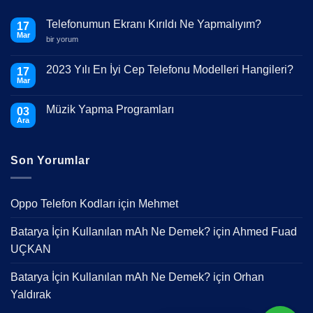
Telefonumun Ekranı Kırıldı Ne Yapmalıyım?
17
Mar
Telefonumun
bir yorum
Ekranı
Kırıldı
Ne
2023 Yılı En İyi Cep Telefonu Modelleri Hangileri?
17
Yapmalıyım?
Mar
için
Yorum
yok
2023
Müzik Yapma Programları
03
Yılı
En
Ara
Yorum
İyi
yok
Cep
Müzik
Telefonu
Yapma
Modelleri
Son Yorumlar
Programları
Hangileri?
Oppo Telefon Kodları
için
Mehmet
Batarya İçin Kullanılan mAh Ne Demek?
için
Ahmed Fuad
UÇKAN
Batarya İçin Kullanılan mAh Ne Demek?
için
Orhan
Yaldırak