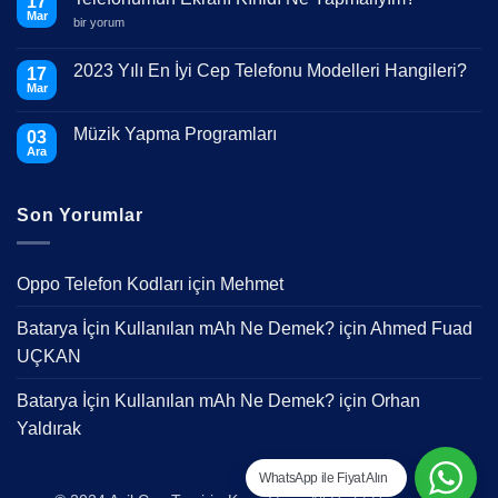
17
Mar
Telefonumun
bir yorum
Ekranı
Kırıldı
Ne
2023 Yılı En İyi Cep Telefonu Modelleri Hangileri?
17
Yapmalıyım?
Mar
için
Yorum
yok
2023
Müzik Yapma Programları
03
Yılı
En
Ara
Yorum
İyi
yok
Cep
Müzik
Telefonu
Yapma
Modelleri
Son Yorumlar
Programları
Hangileri?
Oppo Telefon Kodları
için
Mehmet
Batarya İçin Kullanılan mAh Ne Demek?
için
Ahmed Fuad
UÇKAN
Batarya İçin Kullanılan mAh Ne Demek?
için
Orhan
Yaldırak
WhatsApp ile Fiyat Alın