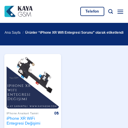
İçeriğe
atla
Telefon
Ana Sayfa
/
Ürünler “iPhone XR Wifi Entegresi Sorunu” olarak etiketlendi
0
₺
IPhone Anakart Tamiri
iPhone XR WiFi
Entegresi Değişimi