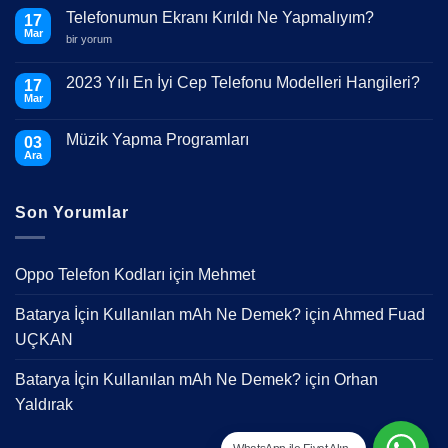
Telefonumun Ekranı Kırıldı Ne Yapmalıyım?
17
Mar
Telefonumun
bir yorum
Ekranı
Kırıldı
Ne
2023 Yılı En İyi Cep Telefonu Modelleri Hangileri?
17
Yapmalıyım?
Mar
için
Yorum
yok
2023
Müzik Yapma Programları
03
Yılı
En
Ara
Yorum
İyi
yok
Cep
Müzik
Telefonu
Yapma
Modelleri
Son Yorumlar
Programları
Hangileri?
Oppo Telefon Kodları
için
Mehmet
Batarya İçin Kullanılan mAh Ne Demek?
için
Ahmed Fuad
UÇKAN
Batarya İçin Kullanılan mAh Ne Demek?
için
Orhan
Yaldırak