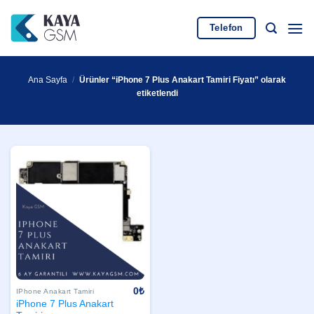
İçeriğe
atla
Telefon
Ana Sayfa
/
Ürünler “iPhone 7 Plus Anakart Tamiri Fiyatı” olarak
etiketlendi
0
₺
IPhone Anakart Tamiri
iPhone 7 Plus Anakart