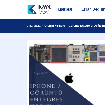
İçeriğe
atla
Markalar
Ekran Değişi
Ana Sayfa
/
Ürünler “iPhone 7 Görüntü Entegresi Değişimi 