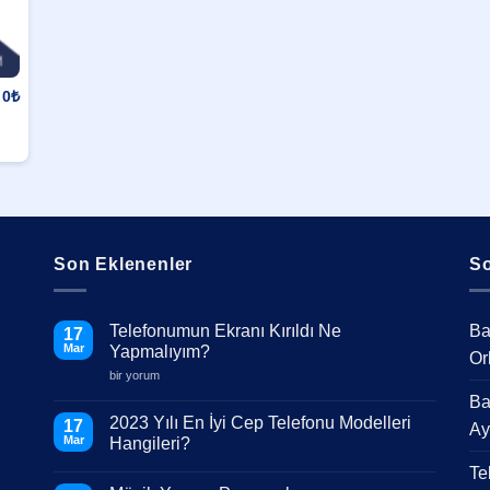
0
₺
Son Eklenenler
So
Telefonumun Ekranı Kırıldı Ne
Ba
17
Mar
Yapmalıyım?
Or
Telefonumun
bir yorum
Ekranı
Ba
Kırıldı
Ne
2023 Yılı En İyi Cep Telefonu Modelleri
17
Ay
Yapmalıyım?
Mar
Hangileri?
için
Yorum
Te
yok