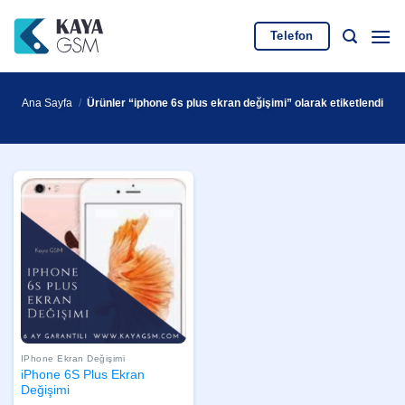
İçeriğe
atla
Telefon
Ana Sayfa
/
Ürünler “iphone 6s plus ekran değişimi” olarak etiketlendi
IPhone Ekran Değişimi
iPhone 6S Plus Ekran
Değişimi