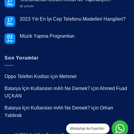
17
Mar
Telefonumun
bir yorum
Ekranı
Kırıldı
Ne
2023 Yılı En İyi Cep Telefonu Modelleri Hangileri?
17
Yapmalıyım?
Mar
için
Yorum
yok
2023
Müzik Yapma Programları
03
Yılı
En
Ara
Yorum
İyi
yok
Cep
Müzik
Telefonu
Yapma
Modelleri
Son Yorumlar
Programları
Hangileri?
Oppo Telefon Kodları
için
Mehmet
Batarya İçin Kullanılan mAh Ne Demek?
için
Ahmed Fuad
UÇKAN
Batarya İçin Kullanılan mAh Ne Demek?
için
Orhan
Yaldırak
WhatsApp ile Fiyat Alın