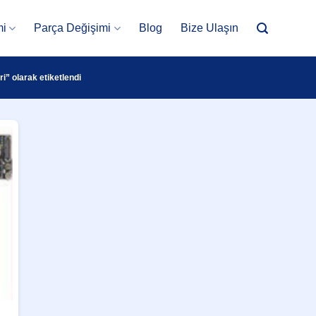
mi
Parça Değişimi
Blog
Bize Ulaşın
” olarak etiketlendi