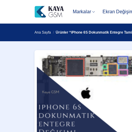
İçeriğe
atla
Markalar
Ekran Değişi
Ana Sayfa
/
Ürünler “iPhone 6S Dokunmatik Entegre Tamiri