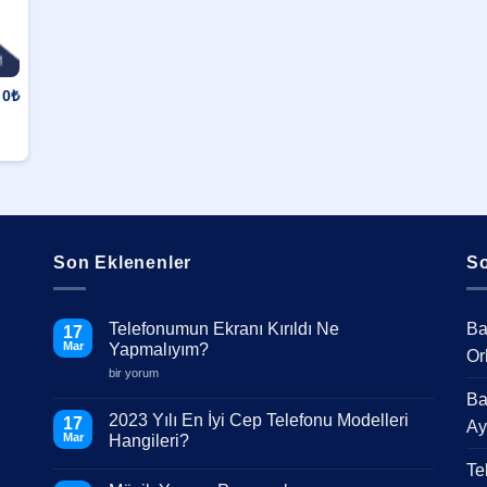
0
₺
Son Eklenenler
So
Telefonumun Ekranı Kırıldı Ne
Ba
17
Mar
Yapmalıyım?
Or
Telefonumun
bir yorum
Ekranı
Ba
Kırıldı
Ne
2023 Yılı En İyi Cep Telefonu Modelleri
17
Ay
Yapmalıyım?
Mar
Hangileri?
için
Yorum
Te
yok