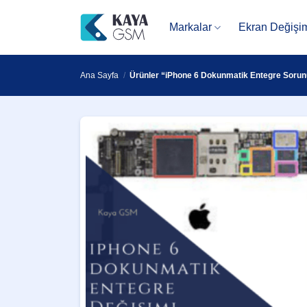
İçeriğe
atla
Markalar
Ekran Değişi
Ana Sayfa
/
Ürünler “iPhone 6 Dokunmatik Entegre Sorunu