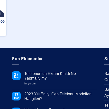
0
₺
Son Eklenenler
So
Telefonumun Ekranı Kırıldı Ne
Ba
17
Mar
Yapmalıyım?
Or
Telefonumun
bir yorum
Ekranı
Ba
Kırıldı
Ne
2023 Yılı En İyi Cep Telefonu Modelleri
17
Ay
Yapmalıyım?
Mar
Hangileri?
için
Yorum
Te
yok