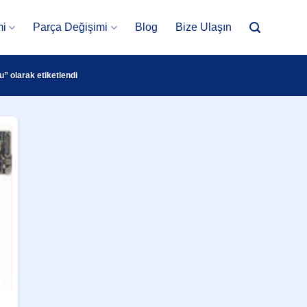
mi
Parça Değişimi
Blog
Bize Ulaşın
” olarak etiketlendi