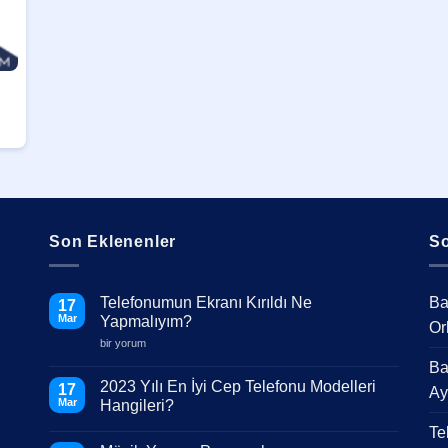
Son Eklenenler
So
Telefonumun Ekranı Kırıldı Ne
Ba
17
Mar
Yapmalıyım?
Or
Telefonumun
bir yorum
Ekranı
Ba
Kırıldı
Ne
2023 Yılı En İyi Cep Telefonu Modelleri
17
Ay
Yapmalıyım?
Mar
Hangileri?
için
Yorum
Te
yok