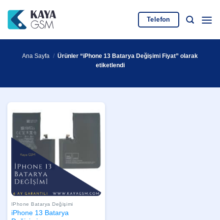
İçeriğe
atla
Telefon
Ana Sayfa
/
Ürünler “iPhone 13 Batarya Değişimi Fiyat” olarak
etiketlendi
IPhone Batarya Değişimi
iPhone 13 Batarya