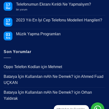
Telefonumun Ekranı Kırıldı Ne Yapmalıyım?
17
Mar
Telefonumun
bir yorum
Ekranı
Kırıldı
Ne
2023 Yılı En İyi Cep Telefonu Modelleri Hangileri?
17
Yapmalıyım?
Mar
için
Yorum
yok
2023
Müzik Yapma Programları
03
Yılı
En
Ara
Yorum
İyi
yok
Cep
Müzik
Telefonu
Yapma
Modelleri
Son Yorumlar
Programları
Hangileri?
Oppo Telefon Kodları
için
Mehmet
Batarya İçin Kullanılan mAh Ne Demek?
için
Ahmed Fuad
UÇKAN
Batarya İçin Kullanılan mAh Ne Demek?
için
Orhan
Yaldırak