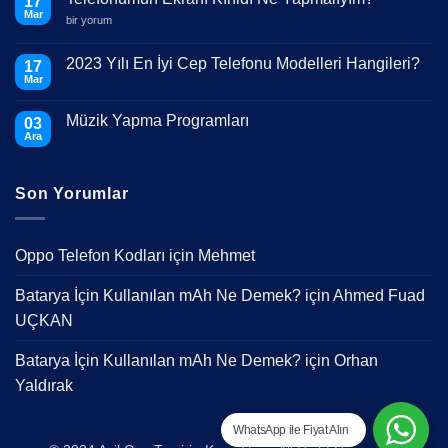
17
Mar
Telefonumun
bir yorum
Ekranı
Kırıldı
Ne
2023 Yılı En İyi Cep Telefonu Modelleri Hangileri?
17
Yapmalıyım?
Mar
için
Yorum
yok
2023
Müzik Yapma Programları
03
Yılı
En
Ara
Yorum
İyi
yok
Cep
Müzik
Telefonu
Yapma
Modelleri
Son Yorumlar
Programları
Hangileri?
Oppo Telefon Kodları
için
Mehmet
Batarya İçin Kullanılan mAh Ne Demek?
için
Ahmed Fuad
UÇKAN
Batarya İçin Kullanılan mAh Ne Demek?
için
Orhan
Yaldırak
WhatsApp ile Fiyat Alın