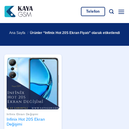
İçeriğe
atla
Telefon
Ana Sayfa
/
Ürünler “Infinix Hot 20S Ekran Fiyatı” olarak etiketlendi
Infinix Ekran Değişimi
Infinix Hot 20S Ekran
Değişimi