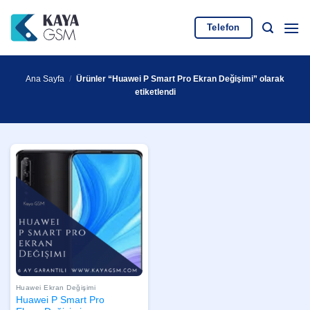
İçeriğe
atla
Telefon
Ana Sayfa
/
Ürünler “Huawei P Smart Pro Ekran Değişimi” olarak
etiketlendi
Huawei Ekran Değişimi
Huawei P Smart Pro