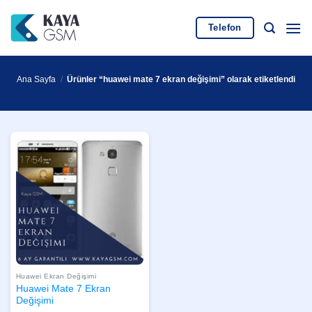
İçeriğe
atla
Telefon
Ana Sayfa
/
Ürünler “huawei mate 7 ekran değişimi” olarak etiketlendi
Huawei Ekran Değişimi
Huawei Mate 7 Ekran
Değişimi