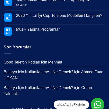
17
Mar
Telefonumun
bir yorum
Ekranı
Kırıldı
Ne
2023 Yılı En İyi Cep Telefonu Modelleri Hangileri?
17
Yapmalıyım?
Mar
için
Yorum
yok
2023
Müzik Yapma Programları
03
Yılı
En
Ara
Yorum
İyi
yok
Cep
Müzik
Telefonu
Yapma
Modelleri
Son Yorumlar
Programları
Hangileri?
Oppo Telefon Kodları
için
Mehmet
Batarya İçin Kullanılan mAh Ne Demek?
için
Ahmed Fuad
UÇKAN
Batarya İçin Kullanılan mAh Ne Demek?
için
Orhan
Yaldırak
WhatsApp ile Fiyat Alın