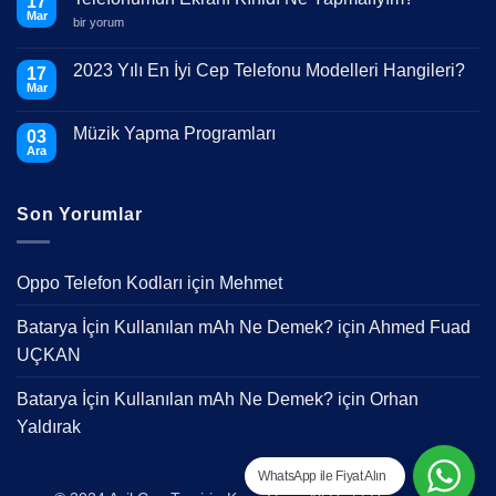
17
Mar
Telefonumun
bir yorum
Ekranı
Kırıldı
Ne
2023 Yılı En İyi Cep Telefonu Modelleri Hangileri?
17
Yapmalıyım?
Mar
için
Yorum
yok
2023
Müzik Yapma Programları
03
Yılı
En
Ara
Yorum
İyi
yok
Cep
Müzik
Telefonu
Yapma
Modelleri
Son Yorumlar
Programları
Hangileri?
Oppo Telefon Kodları
için
Mehmet
Batarya İçin Kullanılan mAh Ne Demek?
için
Ahmed Fuad
UÇKAN
Batarya İçin Kullanılan mAh Ne Demek?
için
Orhan
Yaldırak
WhatsApp ile Fiyat Alın