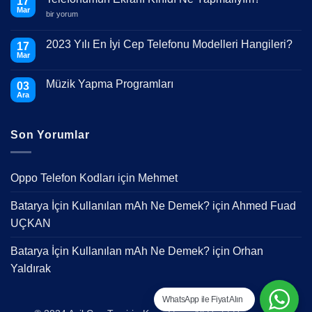
17
Mar
Telefonumun
bir yorum
Ekranı
Kırıldı
Ne
2023 Yılı En İyi Cep Telefonu Modelleri Hangileri?
17
Yapmalıyım?
Mar
için
Yorum
yok
2023
Müzik Yapma Programları
03
Yılı
En
Ara
Yorum
İyi
yok
Cep
Müzik
Telefonu
Yapma
Modelleri
Son Yorumlar
Programları
Hangileri?
Oppo Telefon Kodları
için
Mehmet
Batarya İçin Kullanılan mAh Ne Demek?
için
Ahmed Fuad
UÇKAN
Batarya İçin Kullanılan mAh Ne Demek?
için
Orhan
Yaldırak
WhatsApp ile Fiyat Alın