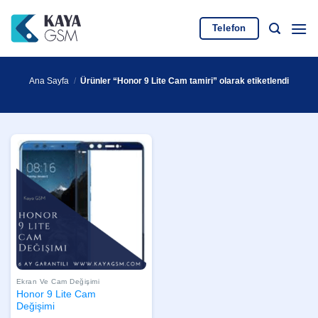
İçeriğe
atla
Telefon
Ana Sayfa
/
Ürünler “Honor 9 Lite Cam tamiri” olarak etiketlendi
Ekran Ve Cam Değişimi
Honor 9 Lite Cam
Değişimi