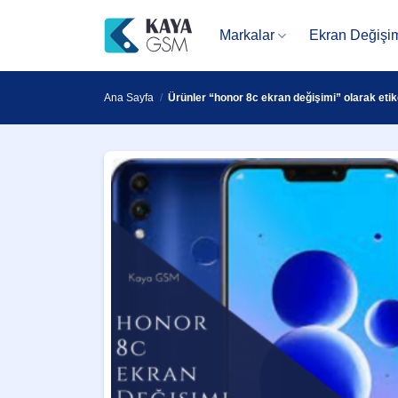
İçeriğe
atla
Markalar
Ekran Değişi
Ana Sayfa
/
Ürünler “honor 8c ekran değişimi” olarak etik