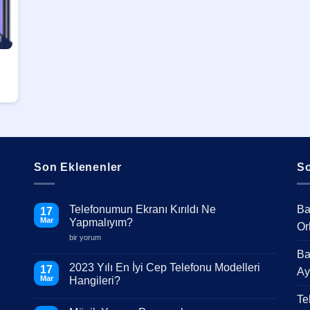
Son Eklenenler
So
Telefonumun Ekranı Kırıldı Ne
Ba
17
Mar
Yapmalıyım?
Or
Telefonumun
bir yorum
Ekranı
Ba
Kırıldı
Ne
2023 Yılı En İyi Cep Telefonu Modelleri
17
Ay
Yapmalıyım?
Mar
Hangileri?
için
Yorum
Te
yok