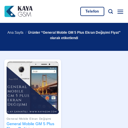
İçeriğe
atla
Telefon
Ana Sayfa
/
Ürünler “General Mobile GM 5 Plus Ekran Değişimi Fiyat”
olarak etiketlendi
General Mobile Ekran Değişimi
General Mobile GM 5 Plus