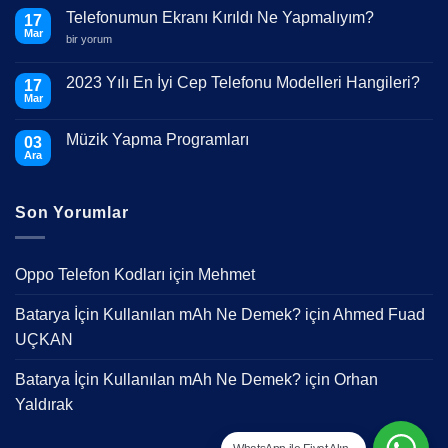
Telefonumun Ekranı Kırıldı Ne Yapmalıyım?
17
Mar
Telefonumun
bir yorum
Ekranı
Kırıldı
Ne
2023 Yılı En İyi Cep Telefonu Modelleri Hangileri?
17
Yapmalıyım?
Mar
için
Yorum
yok
2023
Müzik Yapma Programları
03
Yılı
En
Ara
Yorum
İyi
yok
Cep
Müzik
Telefonu
Yapma
Modelleri
Son Yorumlar
Programları
Hangileri?
Oppo Telefon Kodları
için
Mehmet
Batarya İçin Kullanılan mAh Ne Demek?
için
Ahmed Fuad
UÇKAN
Batarya İçin Kullanılan mAh Ne Demek?
için
Orhan
Yaldırak