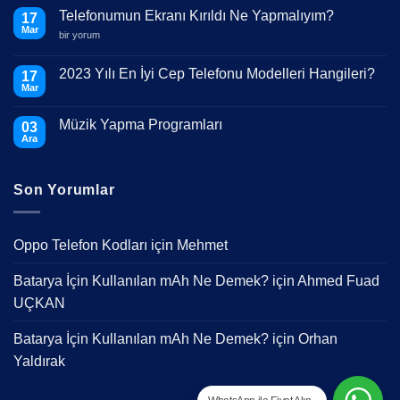
Telefonumun Ekranı Kırıldı Ne Yapmalıyım?
17
Mar
Telefonumun
bir yorum
Ekranı
Kırıldı
Ne
2023 Yılı En İyi Cep Telefonu Modelleri Hangileri?
17
Yapmalıyım?
Mar
için
Yorum
yok
2023
Müzik Yapma Programları
03
Yılı
En
Ara
Yorum
İyi
yok
Cep
Müzik
Telefonu
Yapma
Modelleri
Son Yorumlar
Programları
Hangileri?
Oppo Telefon Kodları
için
Mehmet
Batarya İçin Kullanılan mAh Ne Demek?
için
Ahmed Fuad
UÇKAN
Batarya İçin Kullanılan mAh Ne Demek?
için
Orhan
Yaldırak