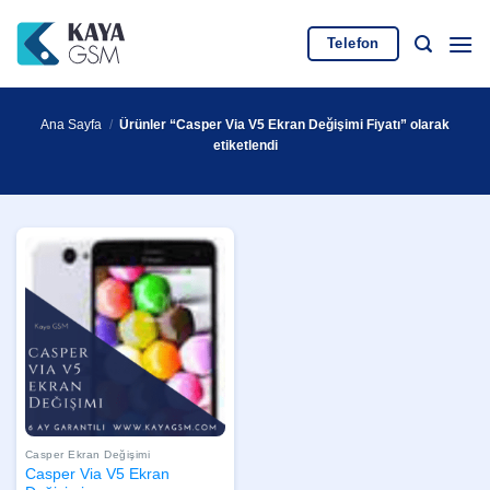
İçeriğe
atla
Telefon
Ana Sayfa
/
Ürünler “Casper Via V5 Ekran Değişimi Fiyatı” olarak
etiketlendi
Casper Ekran Değişimi
Casper Via V5 Ekran