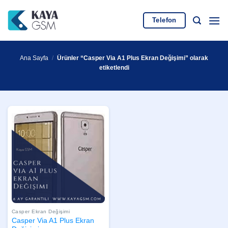
İçeriğe
atla
Telefon
Ana Sayfa
/
Ürünler “Casper Via A1 Plus Ekran Değişimi” olarak
etiketlendi
Casper Ekran Değişimi
Casper Via A1 Plus Ekran