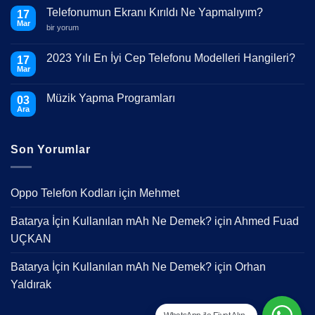
Telefonumun Ekranı Kırıldı Ne Yapmalıyım?
17
Mar
Telefonumun
bir yorum
Ekranı
Kırıldı
Ne
2023 Yılı En İyi Cep Telefonu Modelleri Hangileri?
17
Yapmalıyım?
Mar
için
Yorum
yok
2023
Müzik Yapma Programları
03
Yılı
En
Ara
Yorum
İyi
yok
Cep
Müzik
Telefonu
Yapma
Modelleri
Son Yorumlar
Programları
Hangileri?
Oppo Telefon Kodları
için
Mehmet
Batarya İçin Kullanılan mAh Ne Demek?
için
Ahmed Fuad
UÇKAN
Batarya İçin Kullanılan mAh Ne Demek?
için
Orhan
Yaldırak