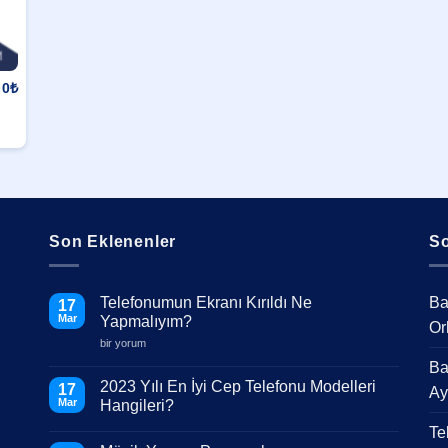
0
₺
Son Eklenenler
So
Telefonumun Ekranı Kırıldı Ne
Ba
17
Mar
Yapmalıyım?
Or
Telefonumun
bir yorum
Ekranı
Ba
Kırıldı
Ne
2023 Yılı En İyi Cep Telefonu Modelleri
17
Ay
Yapmalıyım?
Mar
Hangileri?
için
Yorum
Te
yok