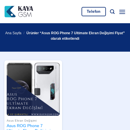
İçeriğe
atla
Telefon
Ana Sayfa
/
Ürünler “Asus ROG Phone 7 Ultimate Ekran Değişimi Fiyat”
olarak etiketlendi
Asus Ekran Değişimi
Asus ROG Phone 7