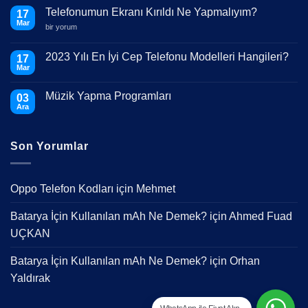
Telefonumun Ekranı Kırıldı Ne Yapmalıyım?
17
Mar
Telefonumun
bir yorum
Ekranı
Kırıldı
Ne
2023 Yılı En İyi Cep Telefonu Modelleri Hangileri?
17
Yapmalıyım?
Mar
için
Yorum
yok
2023
Müzik Yapma Programları
03
Yılı
En
Ara
Yorum
İyi
yok
Cep
Müzik
Telefonu
Yapma
Modelleri
Son Yorumlar
Programları
Hangileri?
Oppo Telefon Kodları
için
Mehmet
Batarya İçin Kullanılan mAh Ne Demek?
için
Ahmed Fuad
UÇKAN
Batarya İçin Kullanılan mAh Ne Demek?
için
Orhan
Yaldırak