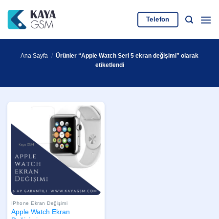
İçeriğe
atla
Telefon
Ana Sayfa
/
Ürünler “Apple Watch Seri 5 ekran değişimi” olarak
etiketlendi
IPhone Ekran Değişimi
Apple Watch Ekran