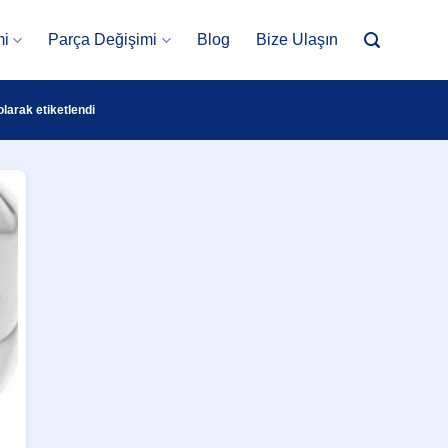
mi
Parça Değişimi
Blog
Bize Ulaşın
larak etiketlendi