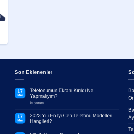
Son Eklenenler
So
Telefonumun Ekranı Kırıldı Ne
Ba
17
Mar
Yapmalıyım?
Or
Telefonumun
bir yorum
Ekranı
Ba
Kırıldı
Ne
2023 Yılı En İyi Cep Telefonu Modelleri
17
Ay
Yapmalıyım?
Mar
Hangileri?
için
Yorum
Te
yok