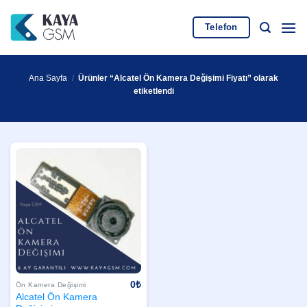
İçeriğe
atla
Telefon
Ana Sayfa
/
Ürünler “Alcatel Ön Kamera Değişimi Fiyatı” olarak
etiketlendi
0
₺
Ön Kamera Değişimi
Alcatel Ön Kamera