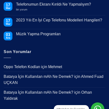
Telefonumun Ekranı Kırıldı Ne Yapmalıyım?
17
Mar
Telefonumun
bir yorum
Ekranı
Kırıldı
Ne
2023 Yılı En İyi Cep Telefonu Modelleri Hangileri?
17
Yapmalıyım?
Mar
için
Yorum
yok
2023
Müzik Yapma Programları
03
Yılı
En
Ara
Yorum
İyi
yok
Cep
Müzik
Telefonu
Yapma
Modelleri
Son Yorumlar
Programları
Hangileri?
Oppo Telefon Kodları
için
Mehmet
Batarya İçin Kullanılan mAh Ne Demek?
için
Ahmed Fuad
UÇKAN
Batarya İçin Kullanılan mAh Ne Demek?
için
Orhan
Yaldırak