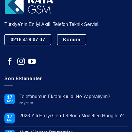
Türkiye'nin En İyi Akıllı Telefon Teknik Servisi
0216 418 07 07
Konum
Son Eklenenler
Telefonumun Ekranı Kırıldı Ne Yapmalıyım?
17
Mar
Telefonumun
bir yorum
Ekranı
Kırıldı
Ne
2023 Yılı En İyi Cep Telefonu Modelleri Hangileri?
17
Yapmalıyım?
Mar
için
Yorum
yok
2023