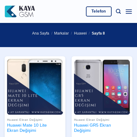
İçeriğe
atla
Telefon
Ana Sayfa
/
Markalar
/
Huawei
/
Sayfa 8
Huawei Ekran Değişimi
Huawei Ekran Değişimi
Huawei Mate 10 Lite
Huawei GR5 Ekran
Ekran Değişimi
Değişimi