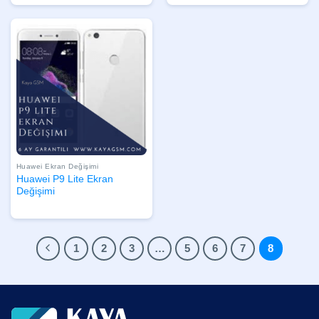
Huawei Ekran Değişimi
Huawei P9 Lite Ekran
Değişimi
1
2
3
…
5
6
7
8